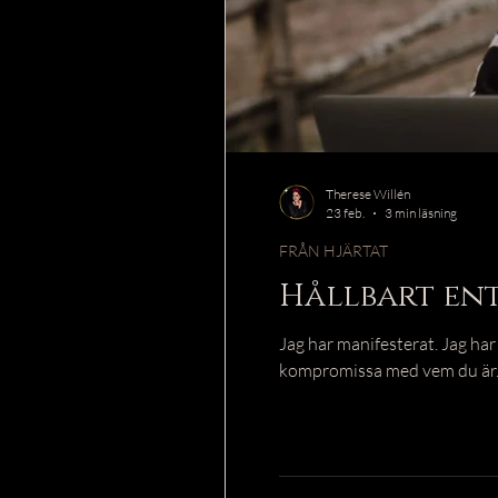
Therese Willén
23 feb.
3 min läsning
FRÅN HJÄRTAT
Hållbart en
Jag har manifesterat. Jag har
kompromissa med vem du är