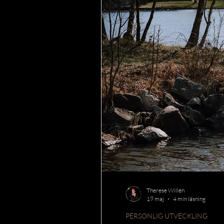
Therese Willén
19 maj
4 min läsning
PERSONLIG UTVECKLING