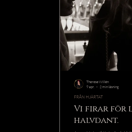
Therese Willén
9 apr.
2 min läsning
FRÅN HJÄRTAT
Vi firar för 
halvdant.