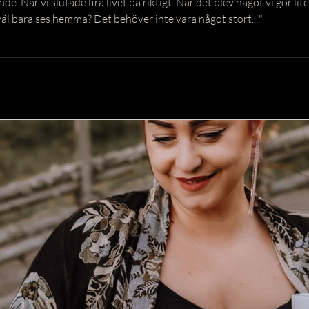
ände. När vi slutade fira livet på riktigt. När det blev något vi gör l
väl bara ses hemma? Det behöver inte vara något stort...."