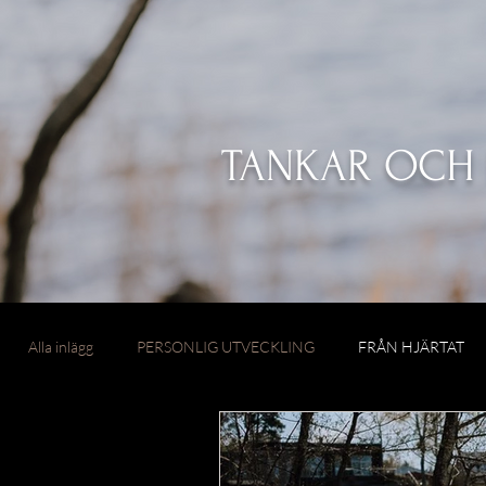
TANKAR OCH 
Alla inlägg
PERSONLIG UTVECKLING
FRÅN HJÄRTAT