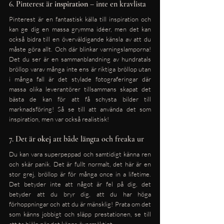
6. Pinterest är 
inspiration
 – inte en kravlista
Pinterest är en fantastisk källa till inspiration och 
kan ge dig en massa grymma idéer, men det kan 
också bidra till en överväldigande känsla av att du 
måste göra allt. Och där blinkar varningslamporna! 
Det du ser är en sammanblandning av hundratals 
bröllop varav många inte ens är riktiga bröllop utan 
i många fall är det stylade fotograferingar där 
massa olika leverantörer tillsammans skapat det 
bästa de kan för att få schysta bilder till 
marknadsföring! Så se till att använda det som 
inspiration, men var också realistisk! 
7. Det är 
okej
 att både längta och freaka ur
Du kan vara superpeppad och samtidigt känna ren 
och skär panik. Det är fullt normalt, det här är en 
stor grej, bröllop är för många once in a lifetime. 
Det betyder inte att något är fel på dig, det 
betyder att du bryr dig, att du har höga 
förhoppningar och att du är mänsklig! Prata om det 
som känns jobbigt och släpp prestationen, se till 