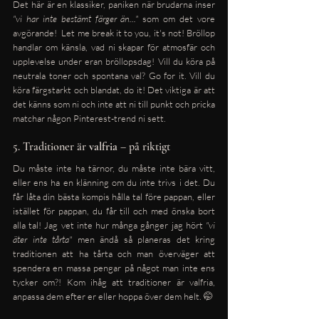
Det här är en klassiker, paniken när brudarna inser 
"vi har inte bestämt färger än..."
 som om det vore 
avgörande!  Let me break it to you, it's not! Bröllop 
handlar om känsla, vad ni skapar för atmosfär och 
upplevelse under eran bröllopsdag! Vill du köra på 
neutrala toner och spontana val? Go for it. Vill du 
köra färgstarkt och blandat, do it! Det viktiga är att 
det känns som ni och inte att ni till punkt och pricka 
matchar någon Pinterest-trend ni sett.
5. Traditioner är 
valfria
 – på riktigt
Du måste inte ha tärnor, du måste inte bära vitt, 
eller ens ha en klänning om du inte trivs i det. Du 
får låta din bästa kompis hålla tal före pappan, eller 
istället för pappan, du får till och med önska bort 
alla tal! Jag vet inte hur många gånger jag hört 
"vi 
äter inte tårta"
 men ändå så planeras det kring 
traditionen att ha tårta och man överväger att 
spendera en massa pengar på något man inte ens 
tycker om?! Kom ihåg att traditioner är valfria, 
anpassa dem efter er eller hoppa över dem helt. 🤭