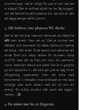
prioriteringar. Vad är viktigt för just er och vad kan 
ni släppa? Det är skillnad på att ha "en låg budget" 
och att faktiskt ta aktiva beslut om vad som är värt 
att lägga pengar på för just er! 
3. Allt behöver inte planeras 
NU
 direkt
Det är lätt att dras med och känna att du måste ha 
allt
 klart direkt. Men vet du? Det är mycket mer 
hållbart (och skonsamt för både hjärta och hjärna) 
att börja i rätt ände. Ta de beslut som påverkar allt 
annat först och släpp resten för stunden, börja 
ALLTID med att ta fram din (och din partners) 
vision, boka sen datum och plats! Sen är ni good to 
go och djupdyka in i allt som gör just er dag till en 
oförglömlig upplevelse! Men att sitta med 
körschemat 6 månader innan bröllopet är inte bara 
omöjligt utan även slöseri med din tid och din 
energi. En tydlig struktur slår panik alla dagar i 
veckan.... 😅
4. Du 
måste
inte
 ha ett färgtema