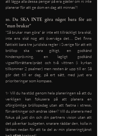
att lägga alla dessa pengar på era gäster om ni inte 
planerar för att ge dom en dag att minnas?! 
10. Du SKA 
INTE
 göra något bara för att 
"man brukar"
"Så brukar man göra" är inte ett tillräckligt bra skäl, 
inte ens skäl nog att överväga det.... Det finns 
faktiskt bara tre juridiska regler i Sverige för att ett 
bröllop ska vara giltigt, en godkänd 
hindersprövning, en lagligt godkänd 
vigselförrättare/präst och två vittnen (i kyrkan 
tillkommer 2 psalmer) men resten är upp till er. Så 
gör det till er dag, på ert sätt, med just era 
prioriteringar som kompass.
✨ Vill du ha stöd genom hela planeringen så att du 
verkligen kan fokusera på att planera en 
oförglömliga bröllopsdag utan att fastna i stress, 
förväntningar och andras idéer? Vill du planera med 
fokus på just din och din partners vision utan att 
det påverkar budgeten, snarare räddar den, kolla in 
länken nedan för att ta del av min planeringtjänst 
helt 
utan
 kostnad! 