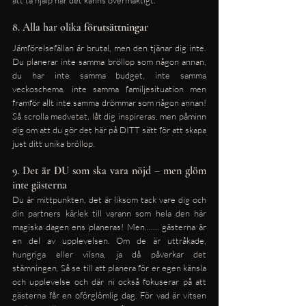
att ta hjälp när det känns övermäktigt.
8. Alla har olika 
förutsättningar
Jämförelsefällan är brutal, men den tjänar dig inte. 
Du planerar inte samma bröllop som någon annan, 
du har inte samma budget, inte samma 
veckoschema, inte samma familjesituation men 
framför allt inte samma drömmar som någon annan! 
Så scrolla medvetet, låt dig inspireras, men påminn 
dig om att du gör det här på DITT sätt för att skapa 
just ditt unika bröllop.
9. Det är 
DU
 som ska vara nöjd – men glöm 
inte gästerna
Du är mittpunkten, det är liksom tack vare dig och 
din partners kärlek till varann som hela den här 
magiska dagen ens planeras! Men....... gästerna är 
en del av upplevelsen. Om de är uttråkade, 
hungriga eller vilsna, ja då påverkar det 
stämningen. Så se till att planera för er egen känsla 
och upplevelse och där ni också fokuserar på att 
gästerna får en oförglömlig dag. För vad är vitsen 