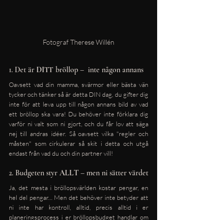
Fotograf Therese Willén
1. Det är 
DITT
 bröllop –  inte någon annans
Oavsett vad din mamma, svärmor eller bästa vän 
tycker och tänker så är detta DIN dag, du gifter dig 
inte för att leva upp till någon annans bild av vad 
ett bröllop ska vara! Du behöver inte förklara dig 
varför ni valt som ni gjort, och du får lov att säga 
nej till andras idéer. Så oavsett vilka "regler och 
måsten" som cirkulerar så skit i detta och utgå 
endast från vad du och din partner vill! 
2. Budgeten styr 
ALLT
 – men ni sätter värdet
Ja, det mesta i bröllopsvärlden kostar pengar, en 
hel del pengar... Men det behöver inte betyder att 
ni inte har kontroll, alltid, precis alltid i er 
planeringsprocess i er bröllopsbudget handlar om 