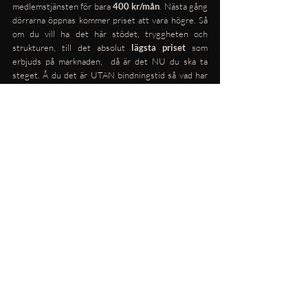
medlemstjänsten för bara 
400 kr/mån
. Nästa gång 
dörrarna öppnas kommer priset att vara högre. Så 
om du vill ha det här stödet, tryggheten och 
strukturen, till det absolut
 lägsta priset
 som  
erbjuds på marknaden,  då är det NU du ska ta 
steget. Å du det är UTAN bindningstid så vad har 
du förlora på det?! 😜
Är du med? 👩🏻‍💻
➡ 
Gå med här innan dörrarna stängs!
bröllopsplanering
bröllop
planera ert bröllop online
budgetsmarta alternativ
medlemstjänst för brudpar
billig bröllopsplanering
BRÖLLOP
Senaste inlägg
Visa alla