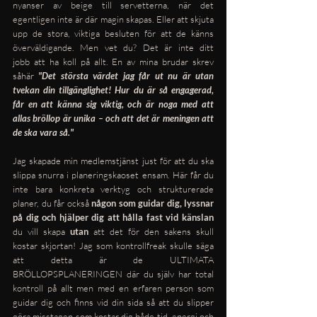
nyanser av beige till servetterna, när det 
egentligen inte är där magin skapas. Eller att skjuta 
upp de stora, viktiga besluten för att de känns 
överväldigande. Men vet du? Det är inte ditt 
jobb att ha koll på allt. En av mina brudar skrev 
såhär 
"Det största värdet jag får ut nu är utan 
tvekan din tillgänglighet! Hur du är så engagerad, 
får en att känna sig viktig, och är noga med att 
allas bröllop är unika – och att det är meningen att 
de ska vara så."
Jag skapade min medlemstjänst just för att du ska 
slippa snurra i planeringskaoset ensam. Här får du 
inte bara konkreta verktyg och strukturerade 
planer, du får också 
någon som guidar dig, lyssnar 
på dig och hjälper dig att hålla fast vid känslan
du vill skapa 
utan
 att det för den sakens skull 
kostar skjortan! Jag som kontrollfreak skulle säga 
att detta är de ULTIMATA 
BRÖLLOPSPLANERINGEN där du själv har total 
kontroll på allt men med en erfaren person som 
guidar dig och finns vid din sida så att du slipper 
göra misstagen som kostar dig både tid, energi och 