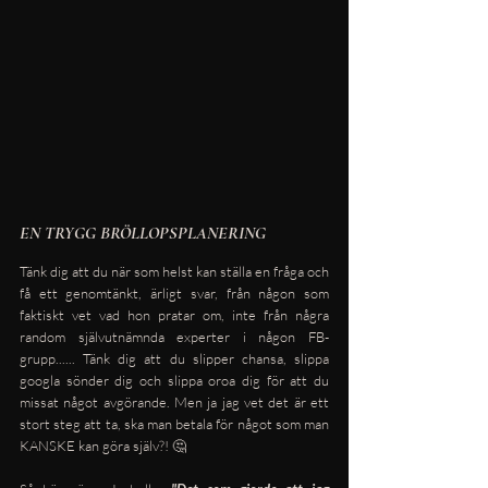
EN TRYGG BRÖLLOPSPLANERING
Tänk dig att du när som helst kan ställa en fråga och 
få ett genomtänkt, ärligt svar, från någon som 
faktiskt vet vad hon pratar om, inte från några 
random självutnämnda experter i någon FB-
grupp...... Tänk dig att du slipper chansa, slippa 
googla sönder dig och slippa oroa dig för att du 
missat något avgörande. Men ja jag vet det är ett 
stort steg att ta, ska man betala för något som man 
KANSKE kan göra själv?! 🤔 