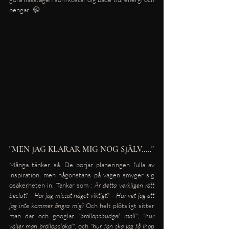
pengar.  🤭
"MEN JAG KLARAR MIG NOG SJÄLV....."
Många tänker så. De börjar planeringen fulla av 
inspiration, men någonstans på vägen smyger sig 
osäkerheten in. Tankar som : 
Är detta verkligen rätt 
beslut? – Har jag missat något viktigt?
 – 
Hur vet jag att 
jag inte kommer ångra mig? 
Och helt plötsligt sitter 
man där och googlar 
"bröllopsbudget mall"
, 
"hur 
väljer man bröllopslokal"
, och 
"hur fan ska jag få ihop 