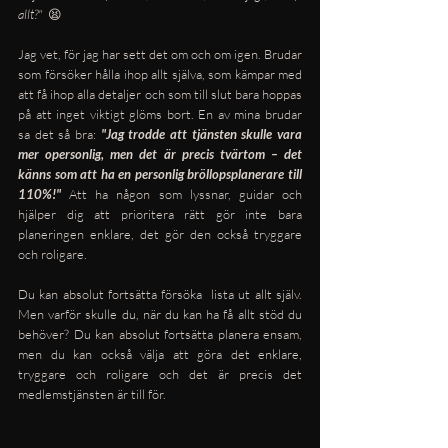
allt?"  
😫
Jag vet, för jag har sett det om och om igen. Brudar 
som försöker hålla ihop allt själva, som kämpar med 
att få ihop alla detaljer och som till slut bara hoppas 
på att inget viktigt glöms bort. En av mina brudar 
sa det så bra: 
"Jag trodde att tjänsten skulle vara 
mer opersonlig, men det är precis tvärtom – det 
känns som att ha en personlig bröllopsplanerare till 
110%!"
 Att ha någon som lyssnar, guidar och 
hjälper dig att prioritera rätt gör inte bara 
planeringen enklare, det gör den också tryggare 
och roligare.
Du kan absolut fortsätta försöka  lista ut allt själv. 
Men varför skulle du, när du kan ha få allt stöd du 
behöver? Du kan absolut fortsätta planera ensam, 
men du kan också välja att göra det enklare, 
tryggare och roligare och det är precis det 
medlemstjänsten är till för.