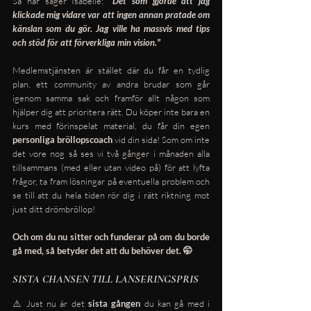
Så här säger Isabelle:
"Det som gjorde att jag 
klickade mig vidare var att ingen annan pratade om 
känslan som du gör. Jag ville ha massvis med tips 
och stöd för att förverkliga
min
vision."
Medlemstjänsten är stället där du får en tydlig 
plan, ett community av andra brudar som går 
igenom samma sak och framför allt någon som 
hjälper dig att prioritera rätt. Du köper inte bara en 
kurs med förinspelat material, du får din egen 
personliga bröllopscoach
 vid din sida! Som om inte 
det vore nog så ses vi två gånger i månaden alla 
tillsammans (med eller utan video på) för att lyfta 
frågor, ta fram lösningar på eventuella problem och 
se till att du hela tiden rör dig i rätt riktning mot 
just ditt drömbröllop!
Och om du nu sitter och funderar på om du borde 
gå med, så betyder det att du behöver det. 🤭
SISTA CHANSEN TILL LANSERINGSPRIS
⚠️ Just nu är det 
sista gången
 du kan gå med i 