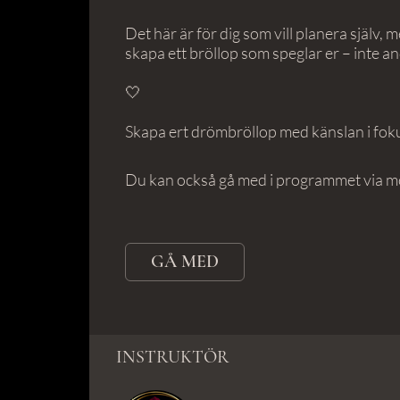
Det här är för dig som vill planera själv,
skapa ett bröllop som speglar er – inte a
🤍
Skapa ert drömbröllop med känslan i fok
Du kan också gå med i programmet via m
GÅ MED
INSTRUKTÖR