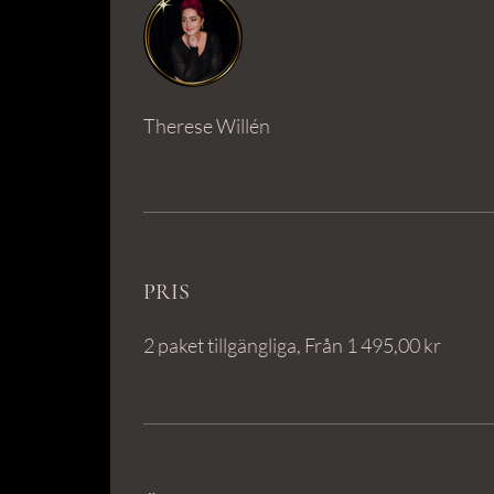
Therese Willén
PRIS
2 paket tillgängliga, Från 1 495,00 kr