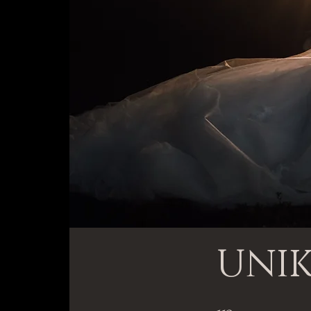
UNIK
112 steg