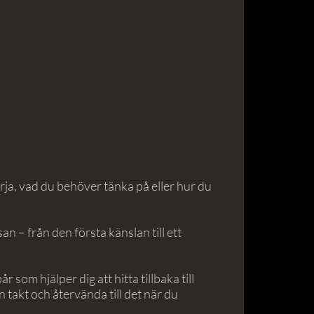
rja, vad du behöver tänka på eller hur du
 – från den första känslan till ett
som hjälper dig att hitta tillbaka till
takt och återvända till det när du