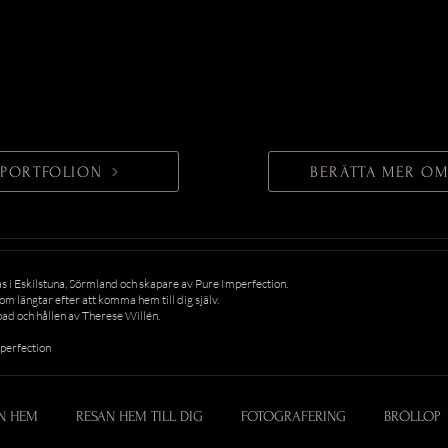
L PORTFOLION
BERÄTTA MER OM
 i Eskilstuna, Sörmland och skapare av Pure Imperfection.
som längtar efter att komma hem till dig själv.
d och hållen av Therese Willén.
perfection
N HEM
RESAN HEM TILL DIG
FOTOGRAFERING
BRÖLLOP