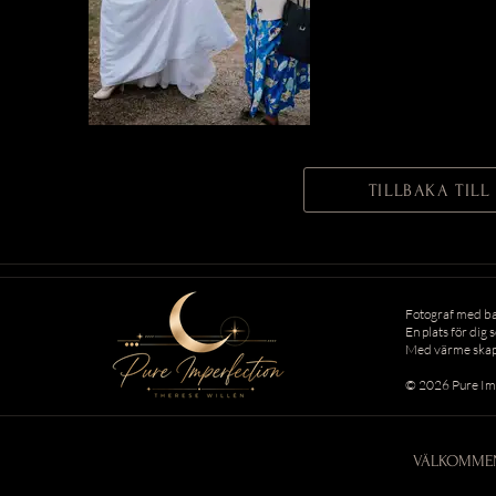
TILLBAKA TIL
Fotograf med bas
En plats för dig 
Med värme skapa
© 2026 Pure Im
VÄLKOMME