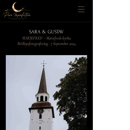
SARA & GUSTAV
MARIEFRED - Mariefreds kyrka
Bröllopsfotografering - 7 September 2024