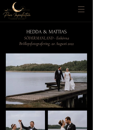
HEDDA & MATTIAS
SÖDERMANLAND - Enhörna
Bröllopsfotografering -2o Augusti 2022