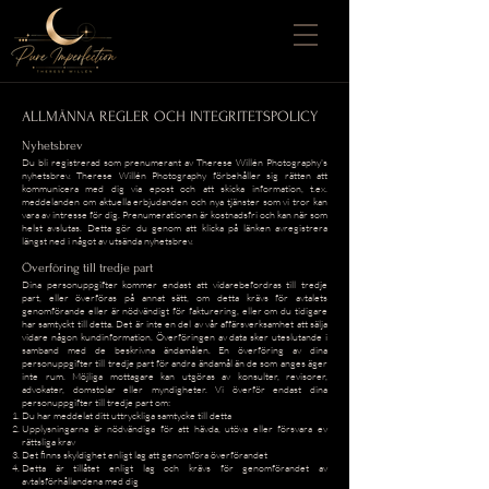
ALLMÄNNA REGLER OCH INTEGRITETSPOLICY
Nyhetsbrev
Du bli registrerad som prenumerant av Therese Willén Photography's
nyhetsbrev. Therese Willén Photography förbehåller sig rätten att
kommunicera med dig via epost och att skicka information, t.ex.
meddelanden om aktuella erbjudanden och nya tjänster som vi tror kan
vara av intresse för dig. Prenumerationen är kostnadsfri och kan när som
helst avslutas. Detta gör du genom att klicka på länken avregistrera
längst ned i något av utsända nyhetsbrev.
Överföring till tredje part
Dina personuppgifter kommer endast att vidarebefordras till tredje
part, eller överföras på annat sätt, om detta krävs för avtalets
genomförande eller är nödvändigt för fakturering, eller om du tidigare
har samtyckt till detta. Det är inte en del av vår affärsverksamhet att sälja
vidare någon kundinformation. Överföringen av data sker uteslutande i
samband med de beskrivna ändamålen. En överföring av dina
personuppgifter till tredje part för andra ändamål än de som anges äger
inte rum. Möjliga mottagare kan utgöras av konsulter, revisorer,
advokater, domstolar eller myndigheter. Vi överför endast dina
personuppgifter till tredje part om:
Du har meddelat ditt uttryckliga samtycke till detta
Upplysningarna är nödvändiga för att hävda, utöva eller försvara ev
rättsliga krav
Det finns skyldighet enligt lag att genomföra överförandet
Detta är tillåtet enligt lag och krävs för genomförandet av
avtalsförhållandena med dig