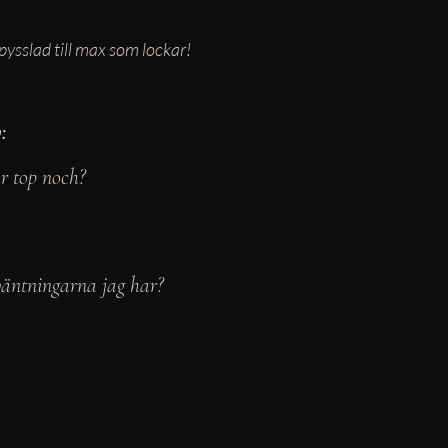
pysslad till max som lockar!
: 
r top noch? 
rväntningarna jag har? 