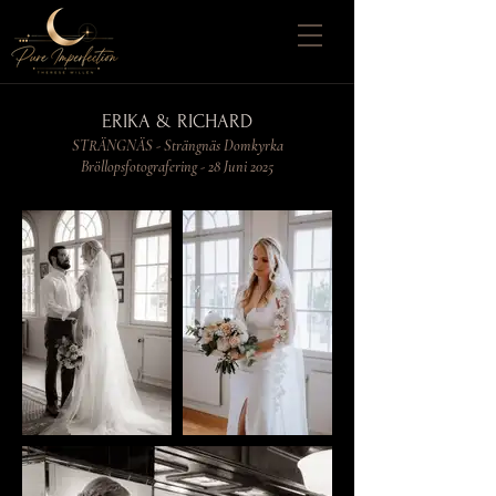
ERIKA & RICHARD
STRÄNGNÄS - Strängnäs Domkyrka
Bröllopsfotografering - 28 Juni 2025