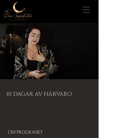
10 DAGAR AV NÄRVARO
OM PROGRAMET