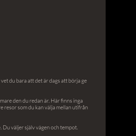
 vet du bara att det är dags att börja ge
ärmare den du redan är. Här finns inga
re resor som du kan välja mellan utifrån
re. Du väljer själv vägen och tempot.