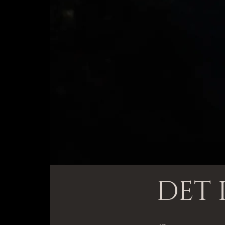
DET 
48 steg