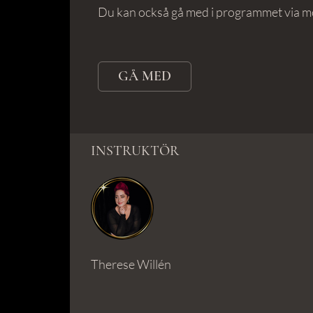
Du kan också gå med i programmet via m
GÅ MED
INSTRUKTÖR
Therese Willén