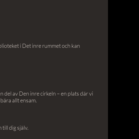
biblioteket i Det inre rummet och kan
del av Den inre cirkeln – en plats där vi
 bära allt ensam.