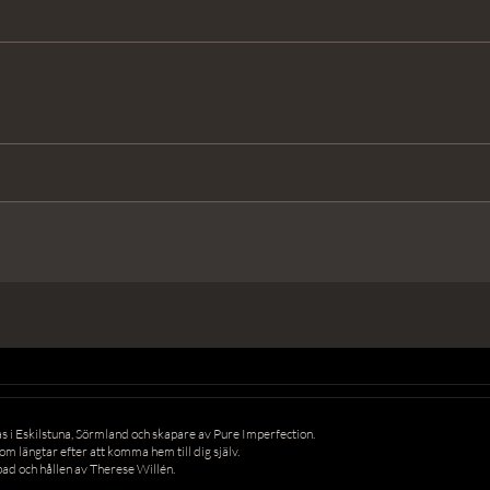
 i Eskilstuna, Sörmland och skapare av Pure Imperfection.
som längtar efter att komma hem till dig själv.
d och hållen av Therese Willén.